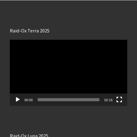
Raid-Ox Terra 2025
Lecteur
vidéo
00:00
02:16
Raid-Ox Luna 2025