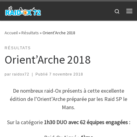
Passer au contenu
Search
Me
Accueil
»
Résultats
»
Orient’Arche 2018
RÉSULTATS
Orient’Arche 2018
par
raidox72
|
Publié
7 novembre 2018
De nombreux raid-Ox présents à cette excellente
édition de l’Orient’Arche préparée par les Raid SP le
Mans.
Sur la catégorie
1h30 DUO avec 62 équipes engagées :