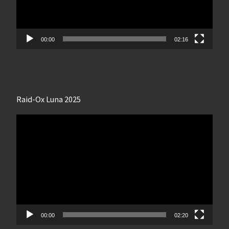
00:00
02:16
Raid-Ox Luna 2025
Lecteur
vidéo
00:00
02:20