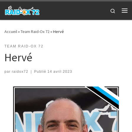
Passer au contenu
Search
Me
Accueil
»
Team Raid-Ox 72
»
Hervé
TEAM RAID-OX 72
Hervé
par
raidox72
|
Publié
14 avril 2023