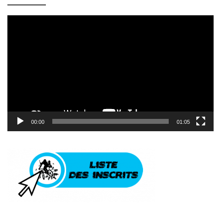
Lecteur
vidéo
00:00
01:05