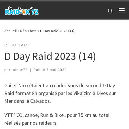
Passer au contenu
Search
Me
Accueil
»
Résultats
»
D Day Raid 2023 (14)
RÉSULTATS
D Day Raid 2023 (14)
par
raidox72
|
Publié
7 mai 2023
Gui et Nico étaient au rendez vous du second D Day
Raid format 8h organisé par les Vika’zim à Dives sur
Mer dans le Calvados.
VTT? CO, canoë, Run & Bike.. pour 75 km au total
réalisés par nos raideurs.