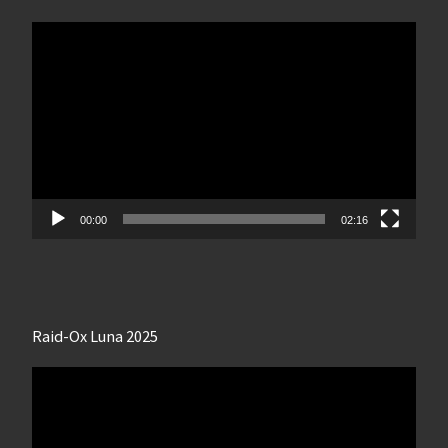
Lecteur
vidéo
00:00
02:16
Raid-Ox Luna 2025
Lecteur
vidéo