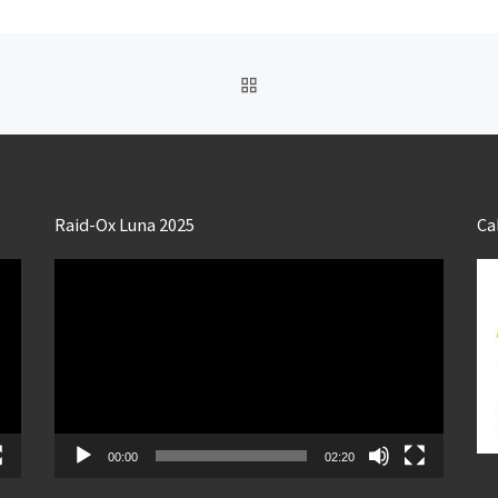
RETOUR À LA LISTE DES
Raid-Ox Luna 2025
Ca
Lecteur
vidéo
00:00
02:20