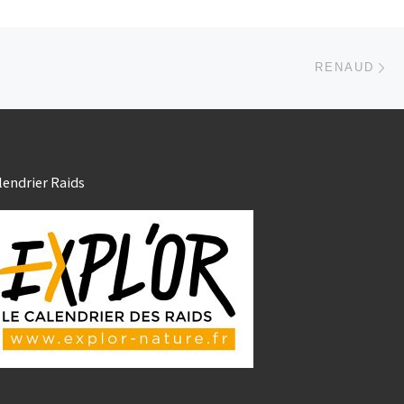
Ar
 ARTICLES
RENAUD
lendrier Raids