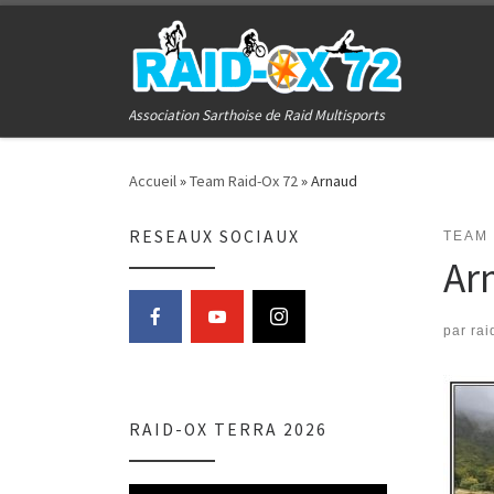
Passer au contenu
Association Sarthoise de Raid Multisports
Accueil
»
Team Raid-Ox 72
»
Arnaud
RESEAUX SOCIAUX
TEAM 
Ar
par
rai
RAID-OX TERRA 2026