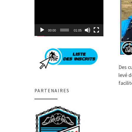
Lecteur
vidéo
00:00
01:05
Des cu
levé d
facili
PARTENAIRES