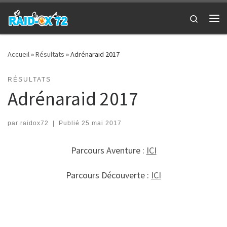
Passer au contenu
Search
Me
Accueil
»
Résultats
»
Adrénaraid 2017
RÉSULTATS
Adrénaraid 2017
par
raidox72
|
Publié
25 mai 2017
Parcours Aventure :
ICI
Parcours Découverte :
ICI