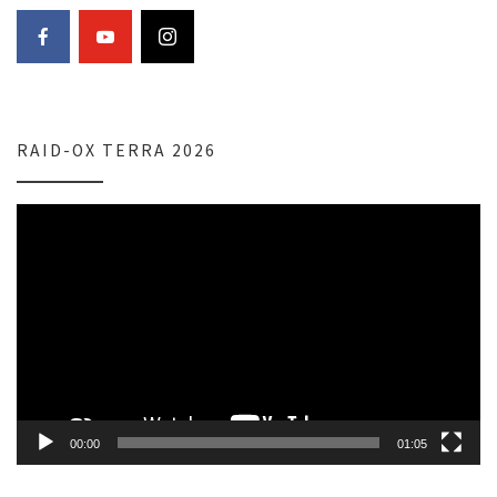
RAID-OX TERRA 2026
Lecteur
vidéo
00:00
01:05