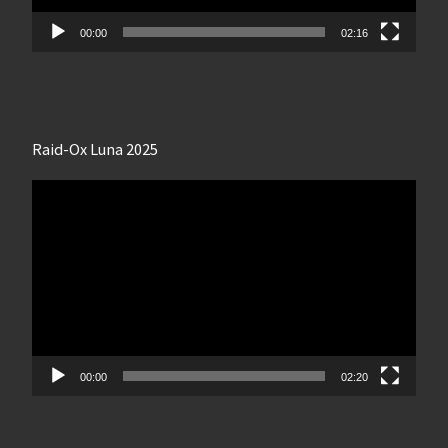
00:00
02:16
Raid-Ox Luna 2025
Lecteur
vidéo
00:00
02:20