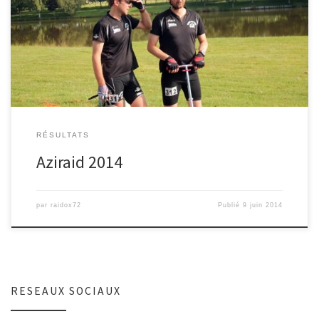
Ce week end, c’était la 4ème étape du challenge 72 : l’aziraid.
Une seule équipe Raid-Ox engagée sur le […]
RÉSULTATS
Aziraid 2014
par
raidox72
Publié
9 juin 2014
RESEAUX SOCIAUX