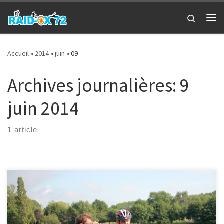
Passer au contenu
Search
Me
Accueil
»
2014
»
juin
»
09
Archives journalières:
9
juin 2014
1 article