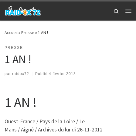
Passer au contenu
Search
Me
Accueil
»
Presse
»
1 AN !
PRESSE
1 AN !
par
raidox72
|
Publié
4 février 2013
1 AN !
Ouest-France / Pays de la Loire / Le
Mans / Aigné / Archives du lundi 26-11-2012