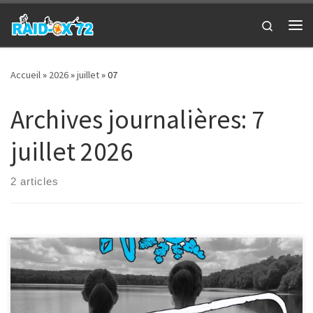
Passer au contenu
Search
Me
Accueil
»
2026
»
juillet
»
07
Archives journalières:
7
juillet 2026
2 articles