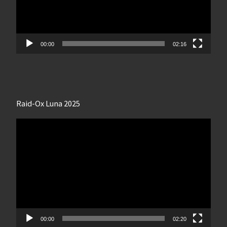
00:00
02:16
Raid-Ox Luna 2025
Lecteur
vidéo
00:00
02:20