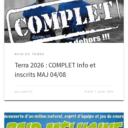
Date : Samedi 29 aout 2026 Lieu d’accueil : Sillé Plage (Ici)
Inscriptions Terra 2026 04 aout Parcours 40 Km […]
RAID-OX TERRA
Terra 2026 : COMPLET Info et
inscrits MAJ 04/08
par
raidox72
Publié
7 juillet 2026