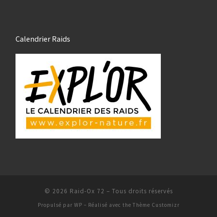
Calendrier Raids
© 2026
Raid-Ox 72
– Tous droits réservés
Propulsé par
WP
– Réalisé avec the
Thème Customizr